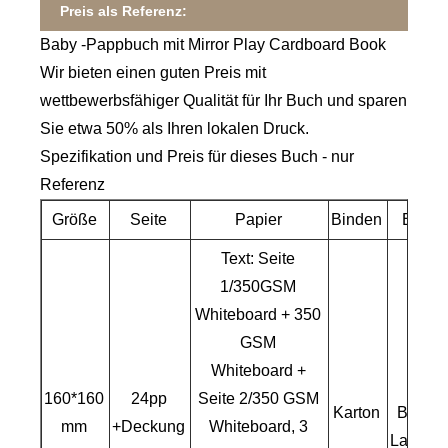
Preis als Referenz:
Baby -Pappbuch mit Mirror Play Cardboard Book
Wir bieten einen guten Preis mit
wettbewerbsfähiger Qualität für Ihr Buch und sparen
Sie etwa 50% als Ihren lokalen Druck.
Spezifikation und Preis für dieses Buch - nur
Referenz
Größe
Seite
Papier
Binden
Been
Text: Seite
1/350GSM
Whiteboard + 350
GSM
Whiteboard +
Weic
160*160
24pp
Seite 2/350 GSM
Karton
Berühr
mm
+Deckung
Whiteboard, 3
Laminie