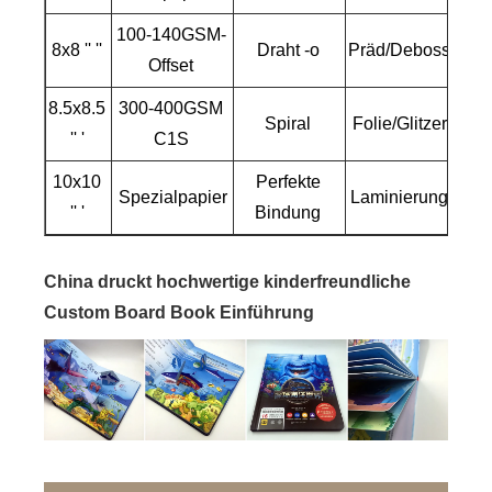
100-140GSM-
8x8 '' ''
Draht -o
Präd/Deboss
Offset
8.5x8.5
300-400GSM
Spiral
Folie/Glitzer
'' '
C1S
10x10
Perfekte
Spezialpapier
Laminierung
'' '
Bindung
China druckt hochwertige kinderfreundliche
Custom Board Book Einführung