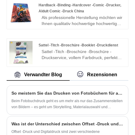
preisgünstigsten und qualitativ
Hardback -Binding -Hardcover -Comic -Drucker,
hochwertigsten Kunstbücher mit
Aldult Comic -Druck China
gebundenem Stoffbezug zu kaufen. Wir
Als professionelle Herstellung möchten wir
freuen uns auf die Zusammenarbeit mit
Ihnen qualitativ hochwertige hochwertige
Ihnen.
Hardcover-Comic-Drucker, Aldult-Comic-
Druckchina mit einem Sliptase bieten. Wir
freuen uns darauf, mit Ihnen
Sattel -Titch -Broschüre -Booklet -Druckdienst
zusammenzuarbeiten.
Sattel -Titch -Broschüre -Broschüre -
Druckservice, vollem Farbdruck, perfekter
gebundener oder sattelstich gebundenes
Katalog -Magazin -Druck mit günstigem
Verwandter Blog
Rezensionen
niedrigem Preis und hoher Qualität. Als
erfahrene Offset -Druckfabrik sparen wir
Ihre Kosten und den Versand rechtzeitig.
So meistern Sie das Drucken von Fotobüchern für atemberaubende Ergebnisse
Eine kostenlose Brokür -Probe ist
verfügbar.
Beim Fotobuchdruck geht es um mehr als nur das Zusammenstellen
von Bildern – es geht um Storytelling, Materialauswahl und
Präzision in der Produktion. Ganz gleich, ob Sie ein
Geschäftsinhaber, ein Fotograf oder eine Einzelperson sind, die
Was ist der Unterschied zwischen Offset -Druck und Digitaldruck?
Erinnerungen bewahrt: Das Verständnis der technischen und
ästhetischen Aspekte des Fotobuchdrucks kann das Endergebnis
Offset -Druck und Digitaldruck sind zwei verschiedene