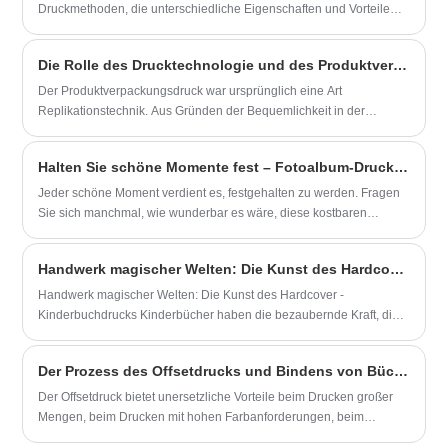
erheblich beeinflussen. Dieser Leitfaden führt Sie durch alles von
Druckmethoden, die unterschiedliche Eigenschaften und Vorteile
der Dateivorbereitung bis hin zu Bindungsentscheidungen und hilft
haben. Unterschiedlicher Business -Druck kann unterschiedliche
Ihnen dabei, häufige Fallstricke zu vermeiden und professionelle
Druckmethoden verwenden.
Die Rolle des Drucktechnologie und des Produktverpackungsdrucks
Ergebnisse zu erzielen.
Der Produktverpackungsdruck war ursprünglich eine Art
Replikationstechnik. Aus Gründen der Bequemlichkeit in der
Diskussion hat jemand die folgende Definition vorgeschlagen:; Das
Kopieren von Text oder Bildern auf eine Oberfläche einer Substanz
Halten Sie schöne Momente fest – Fotoalbum-Druckservice.
wird als Drucken bezeichnet, Farben auf der Oberfläche anhand von
Druck- oder Druckübertragungsmethoden zum Übertragen und
Jeder schöne Moment verdient es, festgehalten zu werden. Fragen
Drucken auf der Oberfläche verschiedener Substanzen und der
Sie sich manchmal, wie wunderbar es wäre, diese kostbaren
vollständigen Wieder auftauchen und vollständig wieder
Momente für immer festzuhalten?
aufzutauchen. Diese Technologie wird als Druck bezeichnet. Die
Handwerk magischer Welten: Die Kunst des Hardcover -Kinderbuchdrucks
Drucktechnologie kann auch als der gesamte Prozess des visuellen
und taktilen Informationsdrucks und der Replikation bezeichnet
Handwerk magischer Welten: Die Kunst des Hardcover -
werden, einschließlich Vorpressung, Druck, Verarbeitung und
Kinderbuchdrucks Kinderbücher haben die bezaubernde Kraft, die
Übertragung nach der Presse.
Vorstellungskraft auszulösen, Kreativität zu inspirieren und eine
lebenslange Liebe zum Lesen zu vermitteln. Zu den verschiedenen
Der Prozess des Offsetdrucks und Bindens von Büchern
Elementen, die zur Magie dieser literarischen Schätze beitragen,
spielt die Wahl des Druckens, insbesondere im Hardcover -Format,
Der Offsetdruck bietet unersetzliche Vorteile beim Drucken großer
eine entscheidende Rolle. Lassen Sie uns die Kunst und Bedeutung
Mengen, beim Drucken mit hohen Farbanforderungen, beim
des Hardcover -Kinderbuchdrucks untersuchen.
Drucken komplexer Bücher und bei Büchern mit verschiedenen