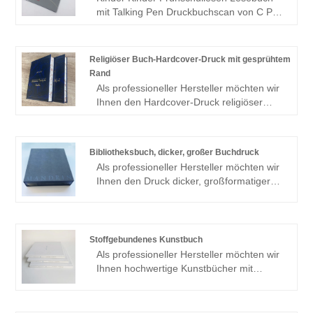
mit Talking Pen Druckbuchscan von C Pen
Talking Pen | Talking Book Factory | Lesen
mit Lernbuch | Kinder lernen Bücher mit
Lesestift
Religiöser Buch-Hardcover-Druck mit gesprühtem
Rand
Als professioneller Hersteller möchten wir
Ihnen den Hardcover-Druck religiöser
Bücher mit gesprühter Kante anbieten.
Und wir bieten Ihnen den besten
Kundendienst und eine pünktliche
Bibliotheksbuch, dicker, großer Buchdruck
Lieferung. Wir freuen uns aufrichtig auf
Als professioneller Hersteller möchten wir
die baldige Zusammenarbeit mit Ihnen.
Ihnen den Druck dicker, großformatiger
Bibliotheksbücher anbieten. Und wir
bieten Ihnen den besten Kundendienst
und eine pünktliche Lieferung. Wir freuen
uns aufrichtig auf die baldige
Stoffgebundenes Kunstbuch
Zusammenarbeit mit Ihnen.
Als professioneller Hersteller möchten wir
Ihnen hochwertige Kunstbücher mit
gebundenem Stoffbezug anbieten. Sie
sind herzlich eingeladen, in unsere Fabrik
zu kommen, um die neuesten,